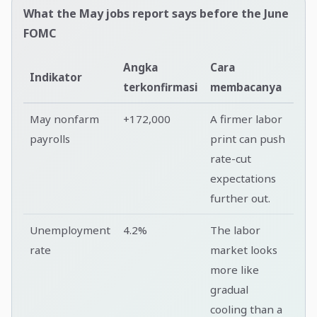
What the May jobs report says before the June
FOMC
Angka
Cara
Indikator
terkonfirmasi
membacanya
May nonfarm
+172,000
A firmer labor
payrolls
print can push
rate-cut
expectations
further out.
Unemployment
4.2%
The labor
rate
market looks
more like
gradual
cooling than a