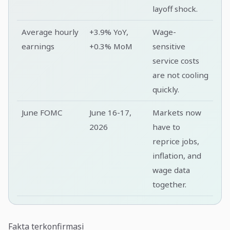
layoff shock.
Average hourly
+3.9% YoY,
Wage-
earnings
+0.3% MoM
sensitive
service costs
are not cooling
quickly.
June FOMC
June 16-17,
Markets now
2026
have to
reprice jobs,
inflation, and
wage data
together.
Fakta terkonfirmasi