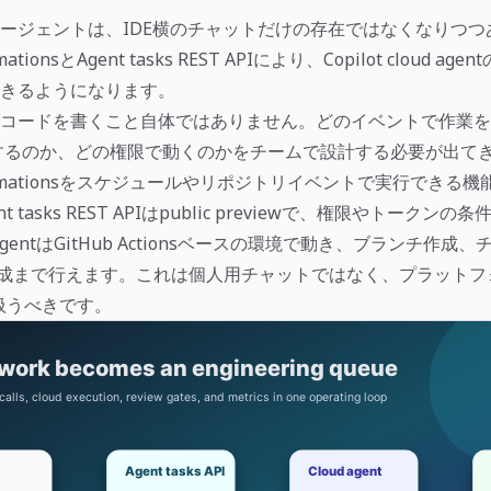
ージェントは、IDE横のチャットだけの存在ではなくなりつつ
mationsとAgent tasks REST APIにより、Copilot cloud ag
きるようになります。
がコードを書くこと自体ではありません。どのイベントで作業
するのか、どの権限で動くのかをチームで設計する必要が出て
utomationsをスケジュールやリポジトリイベントで実行できる
t tasks REST APIはpublic previewで、権限やトークン
loud agentはGitHub Actionsベースの環境で動き、ブランチ作
uest作成まで行えます。これは個人用チャットではなく、プラット
て扱うべきです。