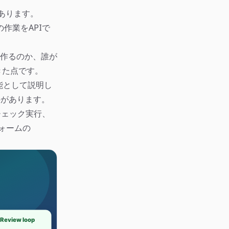
あります。
entの作業をAPIで
を作るのか、誰が
きた点です。
機能として説明し
の条件があります。
成、チェック実行、
フォームの