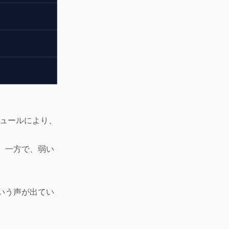
。
ジュールにより、
す。一方で、弱い
いう声が出てい