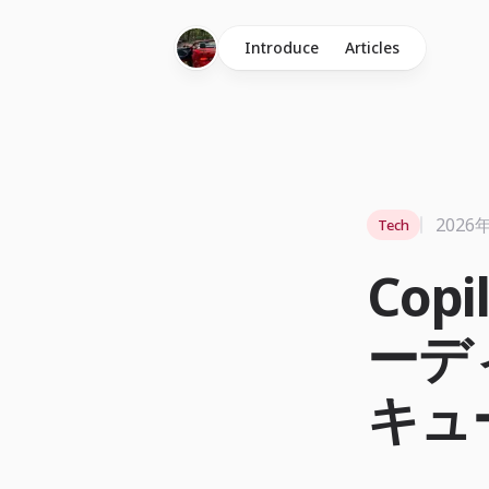
Introduce
Articles
2026
Tech
Copi
ーデ
キュ