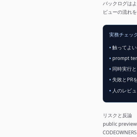
バックログはより
ビューの流れを
実務チェッ
•
触ってよいre
•
prompt
•
同時実行とr
•
失敗とPRをt
•
人のレビュ
リスクと反論
public pr
CODEOWNERS、