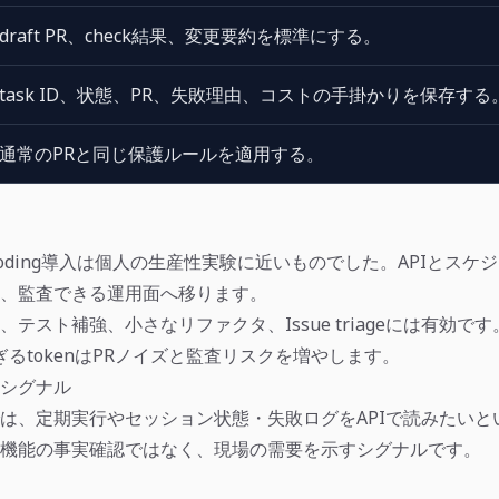
draft PR、check結果、変更要約を標準にする。
task ID、状態、PR、失敗理由、コストの手掛かりを保存する
通常のPRと同じ保護ルールを適用する。
coding導入は個人の生産性実験に近いものでした。APIとスケ
、監査できる運用面へ移ります。
テスト補強、小さなリファクタ、Issue triageには有効で
すぎるtokenはPRノイズと監査リスクを増やします。
シグナル
は、定期実行やセッション状態・失敗ログをAPIで読みたいと
機能の事実確認ではなく、現場の需要を示すシグナルです。