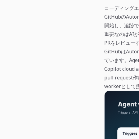
コーディングエ
GitHubのAuto
開始し、追跡で
重要なのはAI
PRをレビュー
GitHubはA
ています。Agen
Copilot c
pull req
workerとし