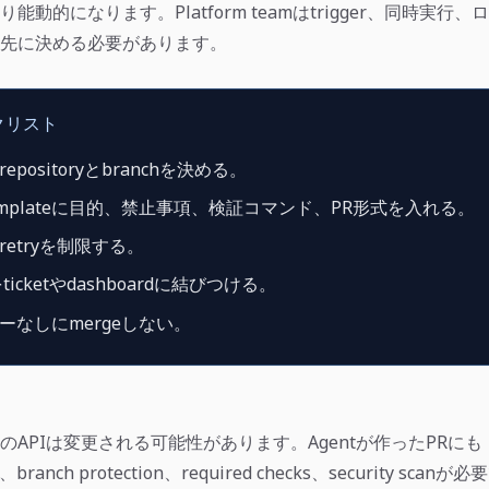
能動的になります。Platform teamはtrigger、同時実行
先に決める必要があります。
クリスト
positoryとbranchを決める。
 templateに目的、禁止事項、検証コマンド、PR形式を入れる。
etryを制限する。
icketやdashboardに結びつける。
ーなしにmergeしない。
eviewのAPIは変更される可能性があります。Agentが作ったPRにも
branch protection、required checks、security scanが