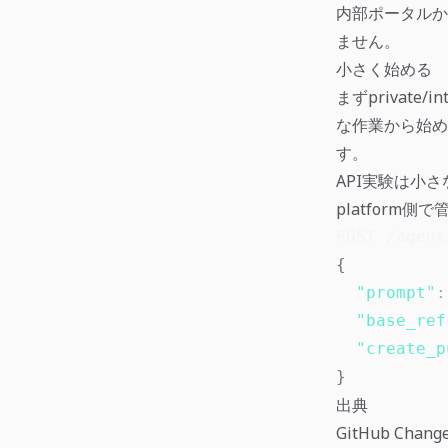
内部ポータルか
ません。
小さく始める
まずprivate
な作業から始め
す。
API実験は小さな
platform側
POST /agent
{
"prompt"
:
"base_ref
"create_p
}
出典
GitHub Changel