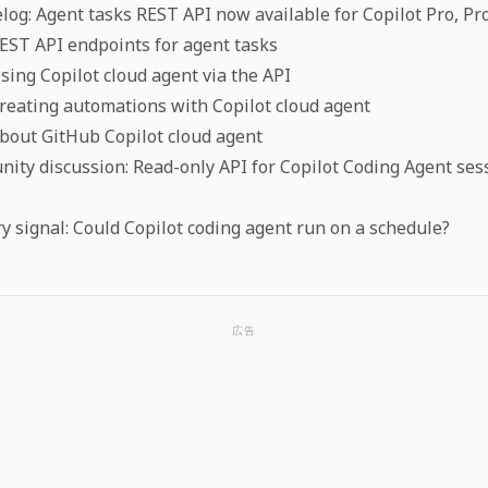
og: Agent tasks REST API now available for Copilot Pro, Pr
EST API endpoints for agent tasks
sing Copilot cloud agent via the API
reating automations with Copilot cloud agent
bout GitHub Copilot cloud agent
ty discussion: Read-only API for Copilot Coding Agent ses
ry signal: Could Copilot coding agent run on a schedule?
広告