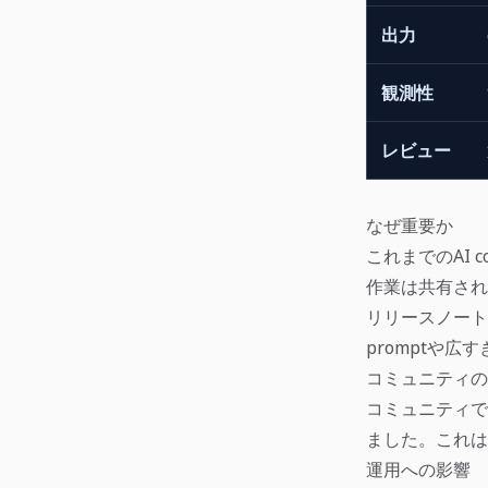
出力
観測性
レビュー
なぜ重要か
これまでのAI 
作業は共有され
リリースノート、
promptや広
コミュニティの
コミュニティで
ました。これは
運用への影響