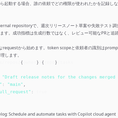
ら起動する場合、誰の依頼でどの権限が使われたかを記録しな
/internal repositoryで、週次リリースノート草案や失敗テス
ます。成功指標は生成行数ではなく、レビュー可能なPRと追
requestから始めます。token scopeと依頼者の識別はprom
で管理します。
s/repos/
{
owner
}
/
{
repo
}
"Draft release notes for the changes merged 
"
:
"main"
,
ull_request"
:
true
og: Schedule and automate tasks with Copilot cloud agent