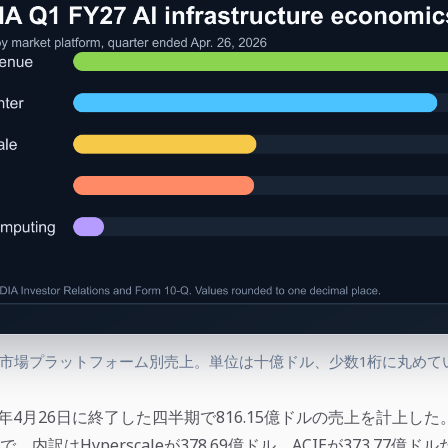
しい市場プラットフォーム別売上。単位は十億ドル、少数1桁に丸めて
26年4月26日に終了した四半期で816.15億ドルの売上を計上した。Da
ルで、内訳はHyperscaleが378.69億ドル、ACIEが373.77億ド