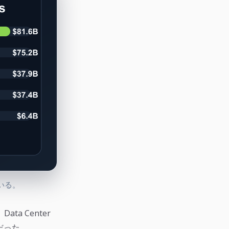
いる。
ta Center
ルだった。