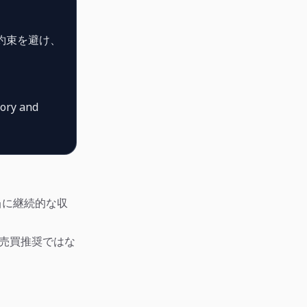
約束を避け、
tory and
当に継続的な収
売買推奨ではな