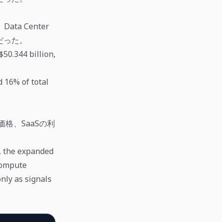
ta Center
ルだった。
50.344 billion,
 16% of total
格、SaaSの利
, the expanded
compute
nly as signals