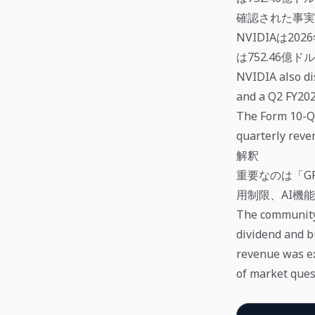
確認された事実
NVIDIAは20
は752.46億ド
NVIDIA also di
and a Q2 FY202
The Form 10-Q 
quarterly reve
解釈
重要なのは「G
用制限、AI機
The community 
dividend and b
revenue was ex
of market ques