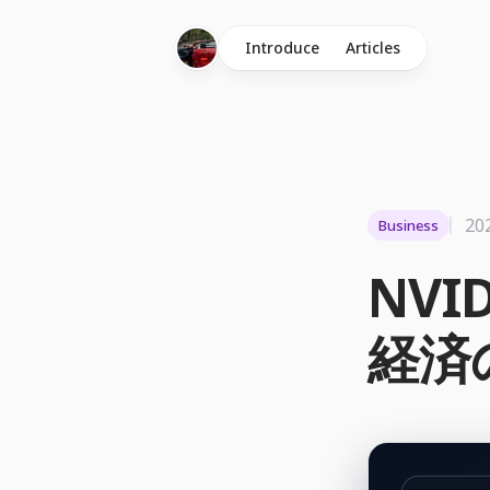
Introduce
Articles
20
Business
NV
経済