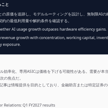
ること
ごとの原価を追跡し、モデルルーティングを設計し、無制限AIの
契約の最低利用量や解約条件を確認する。
ether AI usage growth outpaces hardware efficiency gains.
evenue growth with concentration, working capital, inven
y exposure.
ル効率化、専用ASICは価格を下げる可能性がある。需要が本
次の焦点だ。
記事は情報提供を目的としており、金融助言または特定証券の
r Relations: Q1 FY2027 results