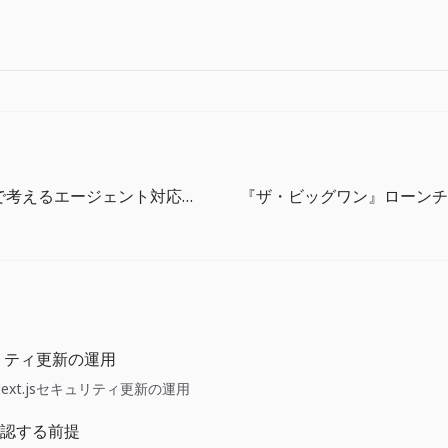
Next.js 16.2で考えるエージェント対応デバッグ: フレームワークが観測面を持つ時代
キュリティ更新の運用
ide: Next.jsセキュリティ更新の運用
認する前提