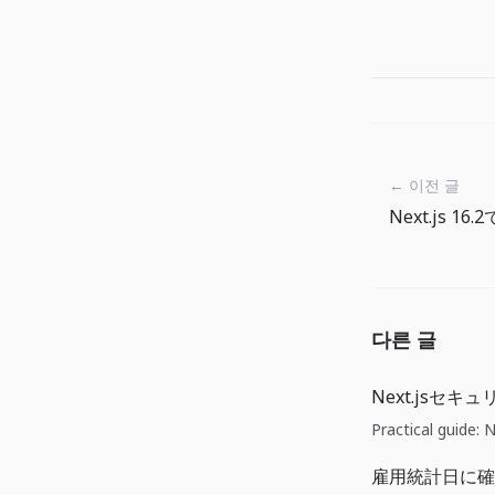
← 이전 글
다른 글
Next.jsセ
Practical gu
雇用統計日に確