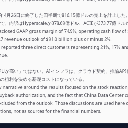
26年4月26日に終了した四半期で816.15億ドルの売上を計上した。Da
ルで、内訳はHyperscaleが378.69億ドル、ACIEが373.77億ド
sclosed GAAP gross margin of 74.9%, operating cash flow of $
7 revenue outlook of $91.0 billion plus or minus 2%.
reported three direct customers representing 21%, 17% and
nue.
PUが高い」ではない。AIインフラは、クラウド契約、推論API価
能の粗利を決める基礎コストになっている。
narrative around the results focused on the stock reaction
uyback authorization, and the fact that China Data Center 
cluded from the outlook. Those discussions are used here o
tions, not as sources for the financial numbers.