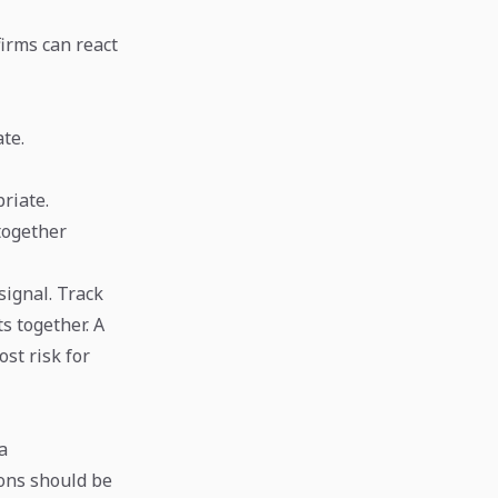
firms can react
te.
riate.
together
signal. Track
ts together. A
st risk for
a
ions should be