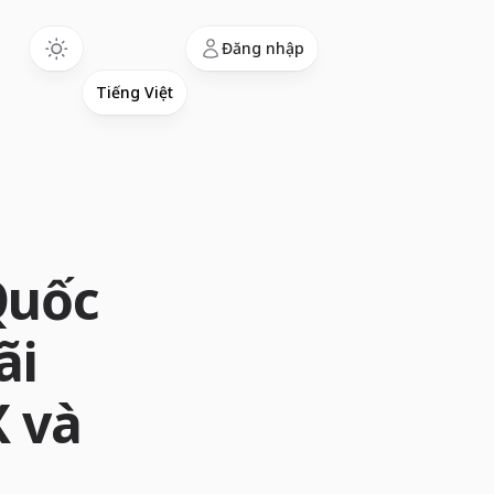
Language
Đăng nhập
Quốc
ãi
X và