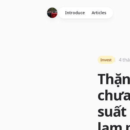
Introduce
Articles
4 thá
Invest
Thặn
chưa 
suất
lạm 