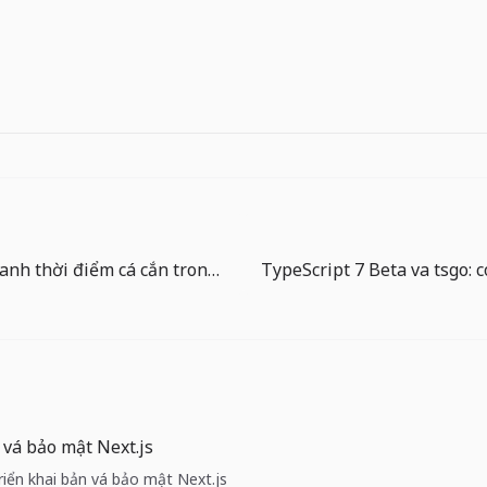
Hướng dẫn canh thời điểm cá cắn trong The Big One: biến chờ đợi thành kỹ năng
 vá bảo mật Next.js
Triển khai bản vá bảo mật Next.js