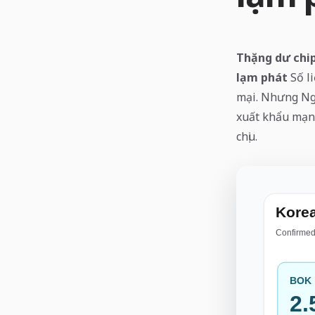
Thặng dư chip
lạm phát
Số l
mại. Nhưng Ngâ
xuất khẩu mạnh
chịu.