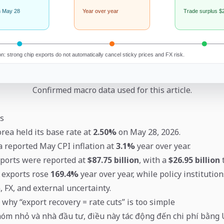
Confirmed macro data used for this article.
s
rea held its base rate at
2.50%
on May 28, 2026.
ea reported May CPI inflation at
3.1%
year over year.
ports were reported at
$87.75 billion
, with a
$26.95 billion
t
 exports rose
169.4%
year over year, while policy institutio
, FX, and external uncertainty.
 why “export recovery = rate cuts” is too simple
hóm nhỏ và nhà đầu tư, điều này tác động đến chi phí bằng