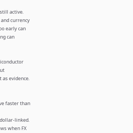
till active.
s and currency
too early can
ong can
miconductor
cut
t as evidence.
ve faster than
ollar-linked.
dows when FX