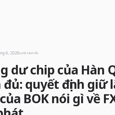
ng 6, 2026
Lượt xem 66
g dư chip của Hàn 
đủ: quyết định giữ l
 của BOK nói gì về F
phát