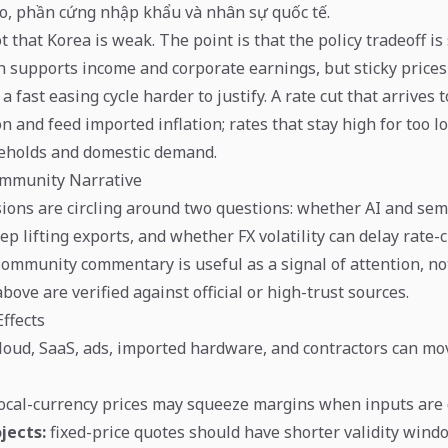
o, phần cứng nhập khẩu và nhân sự quốc tế.
t that Korea is weak. The point is that the policy tradeoff is s
h supports income and corporate earnings, but sticky price
 a fast easing cycle harder to justify. A rate cut that arrives 
 and feed imported inflation; rates that stay high for too l
eholds and domestic demand.
mmunity Narrative
ions are circling around two questions: whether AI and se
p lifting exports, and whether FX volatility can delay rate-
Community commentary is useful as a signal of attention, no
ve are verified against official or high-trust sources.
ffects
loud, SaaS, ads, imported hardware, and contractors can mo
local-currency prices may squeeze margins when inputs are d
jects:
fixed-price quotes should have shorter validity win