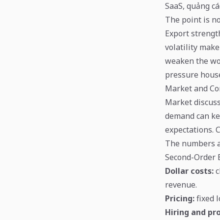
SaaS, quảng cá
The point is no
Export strengt
volatility make
weaken the won
pressure hous
Market and Co
Market discuss
demand can kee
expectations. 
The numbers abo
Second-Order E
Dollar costs:
c
revenue.
Pricing:
fixed 
Hiring and pro