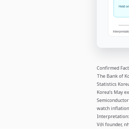
Confirmed Fact
The Bank of Ko
Statistics Kor
Korea’s May ex
Semiconductor
watch inflation
Interpretation:
Với founder, n