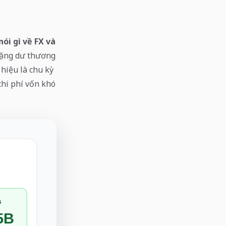
ói gì về FX và
thặng dư thương
hiệu là chu kỳ
chi phí vốn khó