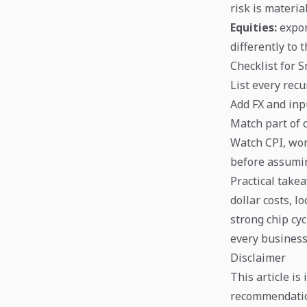
risk is material
Equities:
expor
differently to
Checklist for 
List every rec
Add FX and inp
Match part of 
Watch CPI, won
before assumin
Practical take
dollar costs, l
strong chip cyc
every business
Disclaimer
This article is
recommendation