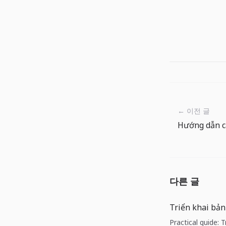
← 이전 글
다른 글
Triển khai bản
Practical guide: 