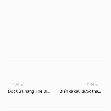
← 이전 글
다음 글 →
Đọc Cửa hàng The Big One: chọn mồi và đá quý không áp lực
Biến cá câu được thành món trại trong The Big One