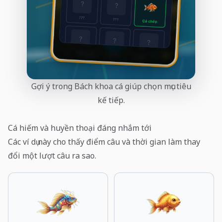
Gợi ý trong Bách khoa cá giúp chọn mục tiêu
kế tiếp.
Cá hiếm và huyền thoại đáng nhắm tới
Các ví dụ này cho thấy điểm câu và thời gian làm thay
đổi một lượt câu ra sao.