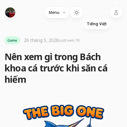
Language
Menu
26 tháng 5, 2026
Game
Lượt xem 70
Nên xem gì trong Bách
khoa cá trước khi săn cá
hiếm