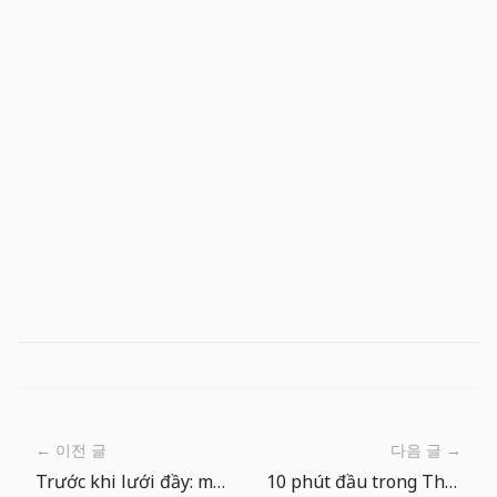
← 이전 글
다음 글 →
Trước khi lưới đầy: một vòng câu cá gọn hơn
10 phút đầu trong The Big One: câu, kiểm tra rồi thả cần lại