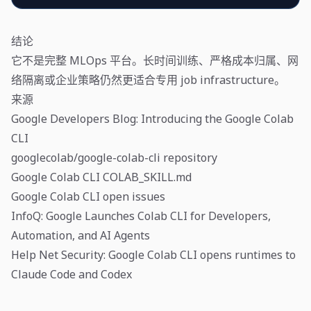
结论
它不是完整 MLOps 平台。长时间训练、严格成本归属、网
络隔离或企业策略仍然更适合专用 job infrastructure。
来源
Google Developers Blog: Introducing the Google Colab
CLI
googlecolab/google-colab-cli repository
Google Colab CLI COLAB_SKILL.md
Google Colab CLI open issues
InfoQ: Google Launches Colab CLI for Developers,
Automation, and AI Agents
Help Net Security: Google Colab CLI opens runtimes to
Claude Code and Codex