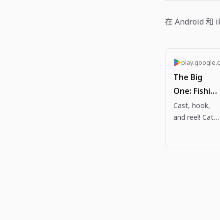
在 Android 和 
play.google.
The Big
One: Fishing
RPG - Apps
Cast, hook,
and reel! Catc
on Google
legendary fish
Play
and complete
your Fishpedia