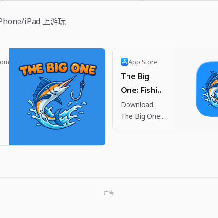
iPhone/iPad 上游玩
com
App Store
The Big
One: Fishing
RPG App -
Download
h
The Big One:
App Store
Fishing RPG
by Dante
.
Company on
the App Store.
See
screenshots,
广告
ratings and
reviews, user