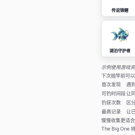
传说锦鲤
湖泊守护者
示例使用游戏资
下次抛竿前可以
首次发现
遇
可钓时间段
让
钓获次数
区
最高记录
让
慢慢收集更适合
The Big 