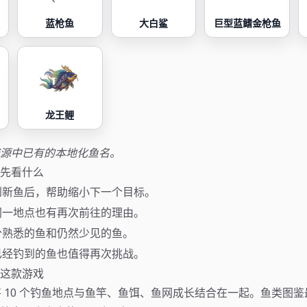
蓝枪鱼
大白鲨
巨型蓝鳍金枪鱼
龙王鲤
源中已有的本地化鱼名。
先看什么
到新鱼后，帮助缩小下一个目标。
同一地点也有再次前往的理由。
分熟悉的鱼和仍然少见的鱼。
已经钓到的鱼也值得再次挑战。
这款游戏
One 将 10 个钓鱼地点与鱼竿、鱼饵、鱼网成长结合在一起。鱼类