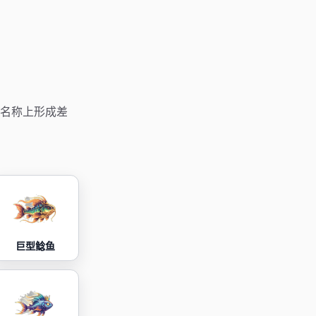
名称上形成差
巨型鲶鱼