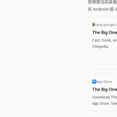
是根据当前装备
在 Android 
play.google.
The Big One
Cast, hook, an
Fishpedia.
App Store
The Big One
Download The 
App Store. See
more apps like