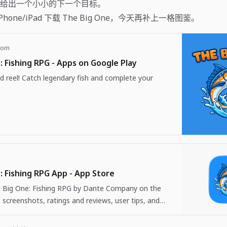
给出一个小小的下一个目标。
或 iPhone/iPad 下载 The Big One，今天再补上一格图鉴。
com
: Fishing RPG - Apps on Google Play
d reel! Catch legendary fish and complete your
: Fishing RPG App - App Store
Big One: Fishing RPG by Dante Company on the
 screenshots, ratings and reviews, user tips, and
 The Big One: Fishing…