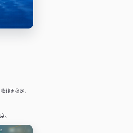
后收线更稳定，
度。