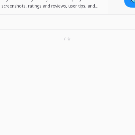
 screenshots, ratings and reviews, user tips, and
 The Big One: Fishing…
广告