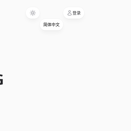
Language
登录
G