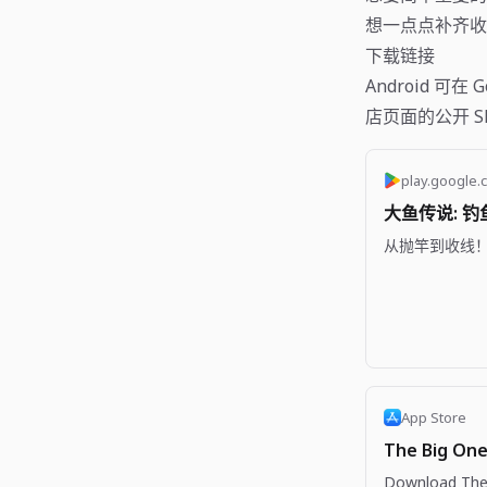
想一点点补齐收
下载链接
Android 可在 
店页面的公开 S
play.google.
大鱼传说: 钓鱼R
从抛竿到收线
App Store
The Big One
Download The 