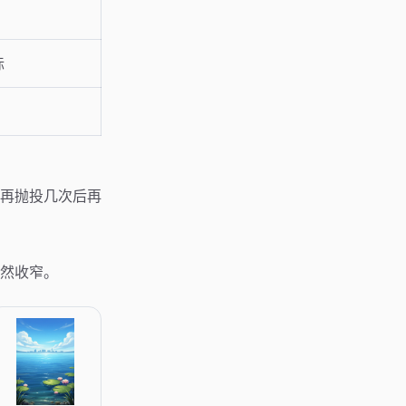
标
再抛投几次后再
然收窄。