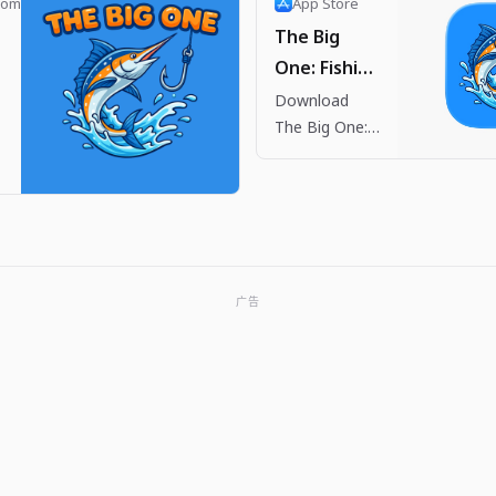
com
App Store
The Big
One: Fishing
RPG App -
Download
h
The Big One:
App Store
Fishing RPG
by Dante
.
Company on
the App Store.
See
screenshots,
广告
ratings and
reviews, user
tips, and more
apps like The
Big One:
Fishing…