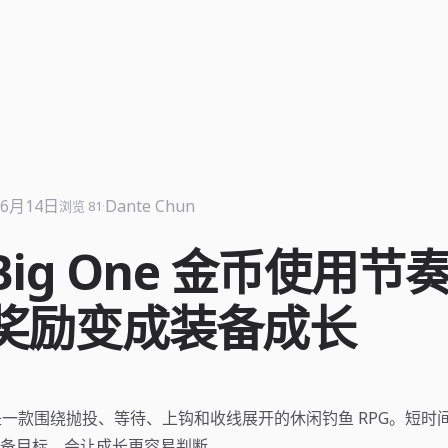
年6月14日
·
Dante Chun
浏览 81
 Big One 金币使用节
奖励变成装备成长
One 是一款围绕抛投、等待、上钩和收线展开的休闲钓鱼 RPG。短
备目标，会让成长更容易判断。