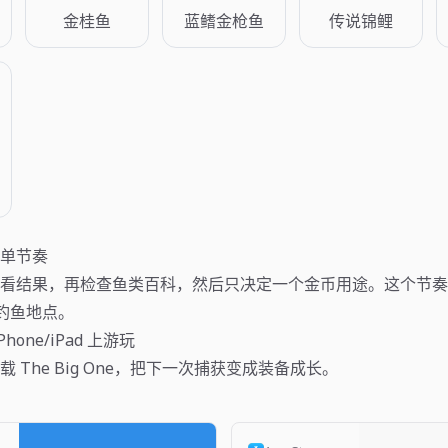
金桂鱼
蓝鳍金枪鱼
传说锦鲤
单节奏
看结果，再检查鱼类百科，然后只决定一个金币用途。这个节奏适
个钓鱼地点。
iPhone/iPad 上游玩
 The Big One，把下一次捕获变成装备成长。