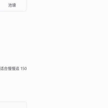
池塘
合慢慢追 150