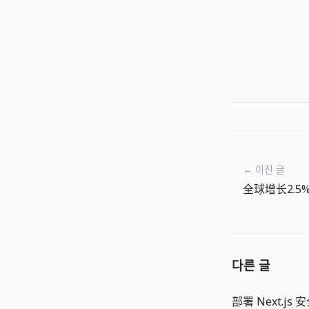
← 이전 글
다른 글
部署 Next.js