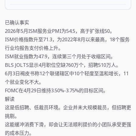
已确认事实
2026年5月ISM服务业PMI为54.5，高于扩张线50。
ISM价格指数升至71.3，为2022年8月以来最高，18个服务
行业均报告支付价格上升。
ISM就业指数为47.9，连续第三个月处于收缩区间。
BLS JOLTS显示4月职位空缺760万个，招聘510万人。
6月3日褐皮书称12个联储辖区中10个轻度至温和增长，11
个就业变化不大。
FOMC在4月29日维持3.50%-3.75%的目标区间。
解读
这是低招聘、低裁员环境。企业并未大规模裁员，但招聘更
挑剔。
这能缓冲消费下滑，却会让无法顺利提价的小团队承受更强
的成本压力。