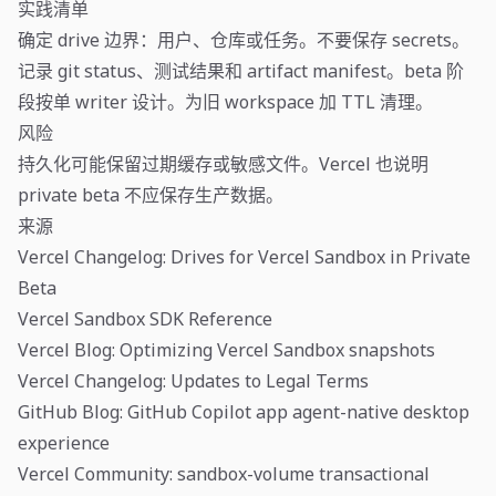
实践清单
确定 drive 边界：用户、仓库或任务。不要保存 secrets。
记录 git status、测试结果和 artifact manifest。beta 阶
段按单 writer 设计。为旧 workspace 加 TTL 清理。
风险
持久化可能保留过期缓存或敏感文件。Vercel 也说明
private beta 不应保存生产数据。
来源
Vercel Changelog: Drives for Vercel Sandbox in Private
Beta
Vercel Sandbox SDK Reference
Vercel Blog: Optimizing Vercel Sandbox snapshots
Vercel Changelog: Updates to Legal Terms
GitHub Blog: GitHub Copilot app agent-native desktop
experience
Vercel Community: sandbox-volume transactional