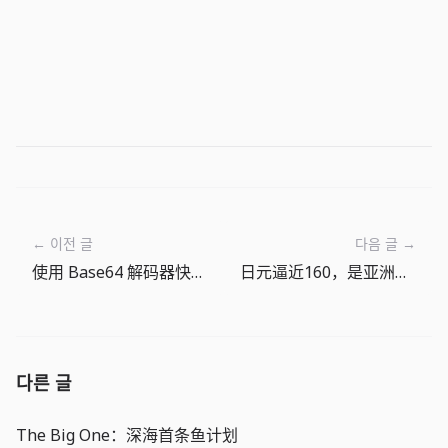
← 이전 글
다음 글 →
使用 Base64 解码器快速检查 API 响应和 Webhook 负载
日元逼近160，是亚洲融资成本变化的预警
다른 글
The Big One：深海首条鱼计划