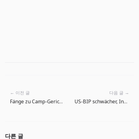
← 이전 글
다음 글 →
Fänge zu Camp-Gerichten machen in The Big One
US-BIP schwächer, Inflation hoch: Zinssenkungsfantasie braucht ein Update
다른 글