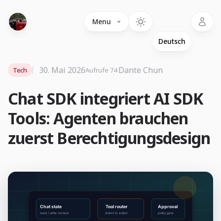
Language
Menu
30. Mai 2026
·
Dante Chun
Tech
Aufrufe 74
Chat SDK integriert AI SDK
Tools: Agenten brauchen
zuerst Berechtigungsdesign