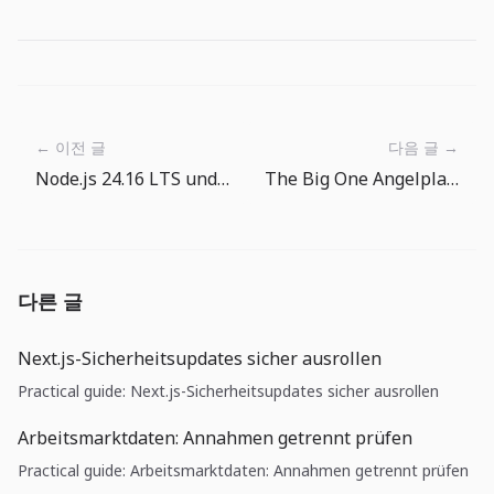
← 이전 글
다음 글 →
Node.js 24.16 LTS und 26 Current: das Runtime-Upgrade braucht jetzt eine Checkliste
The Big One Angelplatz-Tour: Vom ruhigen See bis zur Tiefsee
다른 글
Next.js-Sicherheitsupdates sicher ausrollen
Practical guide: Next.js-Sicherheitsupdates sicher ausrollen
Arbeitsmarktdaten: Annahmen getrennt prüfen
Practical guide: Arbeitsmarktdaten: Annahmen getrennt prüfen