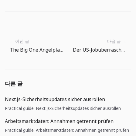
← 이전 글
다음 글 →
The Big One Angelplatz-Route: Wo der nächste Wurf sinnvoll ist
Der US-Jobüberraschungstest: Warum Kostenlaufzeit wichtiger ist als Zinshoffnung
다른 글
Next.js-Sicherheitsupdates sicher ausrollen
Practical guide: Next.js-Sicherheitsupdates sicher ausrollen
Arbeitsmarktdaten: Annahmen getrennt prüfen
Practical guide: Arbeitsmarktdaten: Annahmen getrennt prüfen