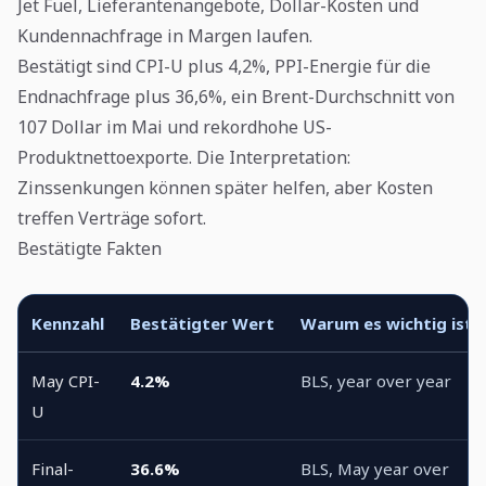
Jet Fuel, Lieferantenangebote, Dollar-Kosten und
Kundennachfrage in Margen laufen.
Bestätigt sind CPI-U plus 4,2%, PPI-Energie für die
Endnachfrage plus 36,6%, ein Brent-Durchschnitt von
107 Dollar im Mai und rekordhohe US-
Produktnettoexporte. Die Interpretation:
Zinssenkungen können später helfen, aber Kosten
treffen Verträge sofort.
Bestätigte Fakten
Kennzahl
Bestätigter Wert
Warum es wichtig ist
May CPI-
4.2%
BLS, year over year
U
Final-
36.6%
BLS, May year over