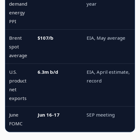
demand
year
energy
PPI
Brent
$107/b
EIA, May average
spot
average
U.S.
6.3m b/d
EIA, April estimate,
product
record
net
exports
June
Jun 16-17
SEP meeting
FOMC