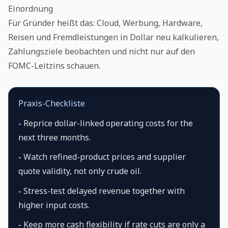
Einordnung
Für Gründer heißt das: Cloud, Werbung, Hardware,
Reisen und Fremdleistungen in Dollar neu kalkulieren,
Zahlungsziele beobachten und nicht nur auf den
FOMC-Leitzins schauen.
Praxis-Checkliste
-
Reprice dollar-linked operating costs for the
next three months.
-
Watch refined-product prices and supplier
quote validity, not only crude oil.
-
Stress-test delayed revenue together with
higher input costs.
-
Keep more cash flexibility if rate cuts are only a