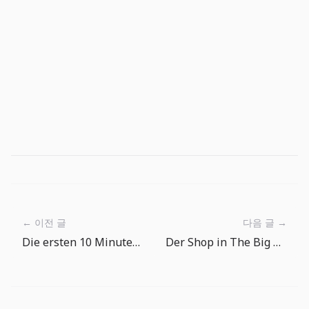
← 이전 글
다음 글 →
Die ersten 10 Minuten in The Big One: Fangen, prüfen, erneut auswerfen
Der Shop in The Big One: Köder und Edelsteine ohne Druck wählen