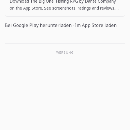
Download The Big One: Fishing RPG by Dante Company
on the App Store. See screenshots, ratings and reviews,
user tips, and more apps like The Big One: Fishing…
Bei Google Play herunterladen
·
Im App Store laden
WERBUNG