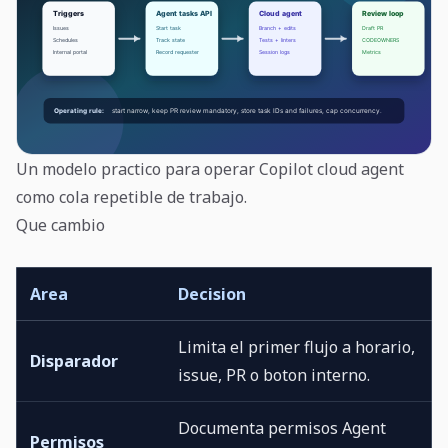
Un modelo practico para operar Copilot cloud agent
como cola repetible de trabajo.
Que cambio
Area
Decision
Limita el primer flujo a horario,
Disparador
issue, PR o boton interno.
Documenta permisos Agent
Permisos