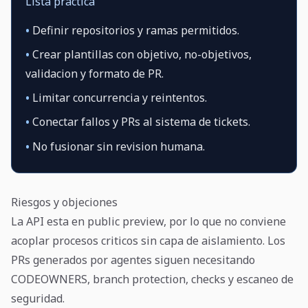
Lista practica
•
Definir repositorios y ramas permitidos.
•
Crear plantillas con objetivo, no-objetivos,
validacion y formato de PR.
•
Limitar concurrencia y reintentos.
•
Conectar fallos y PRs al sistema de tickets.
•
No fusionar sin revision humana.
Riesgos y objeciones
La API esta en public preview, por lo que no conviene
acoplar procesos criticos sin capa de aislamiento. Los
PRs generados por agentes siguen necesitando
CODEOWNERS, branch protection, checks y escaneo de
seguridad.