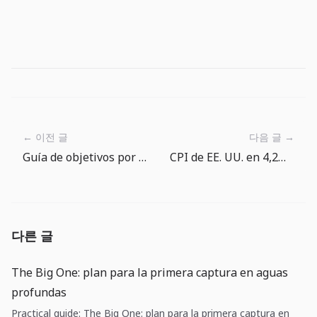
← 이전 글
다음 글 →
Guía de objetivos por arte de peces en The Big One
CPI de EE. UU. en 4,2%: recalcula energia antes de apostar por recortes
다른 글
The Big One: plan para la primera captura en aguas
profundas
Practical guide: The Big One: plan para la primera captura en