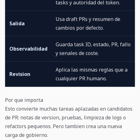
tasks y autoridad del token.
Usa draft PRs y resumen de
Salida
cambios por defecto.
Guarda task ID, estado, PR, fallo
Observabilidad
y senales de coste.
Aplica las mismas reglas que a
Revision
cualquier PR humano.
Por que importa
Esto convierte muchas tareas aplazadas en candidatos
de PR: notas de version, pruebas, limpieza de logs o
refactors pequenos. Pero tambien crea una nueva
carga de gobierno.