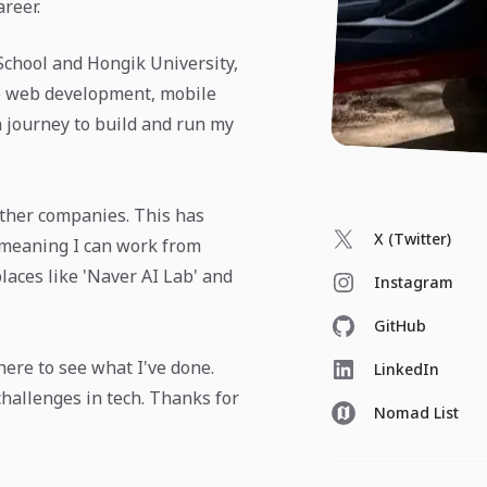
areer.
School and Hongik University,
ke web development, mobile
n journey to build and run my
other companies. This has
X (Twitter)
, meaning I can work from
laces like 'Naver AI Lab' and
Instagram
GitHub
here to see what I've done.
LinkedIn
challenges in tech. Thanks for
Nomad List