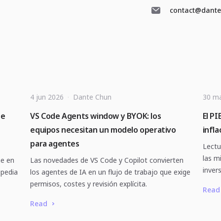
contact@dant
4 jun 2026
·
Dante Chun
30 m
te
VS Code Agents window y BYOK: los
El PI
equipos necesitan un modelo operativo
infla
para agentes
Lectu
las m
ne en
Las novedades de VS Code y Copilot convierten
inver
opedia
los agentes de IA en un flujo de trabajo que exige
permisos, costes y revisión explícita.
Read
Read