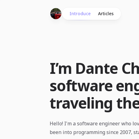
Introduce
Articles
I’m Dante C
software eng
traveling th
Hello! I'm a software engineer who lov
been into programming since 2007, st