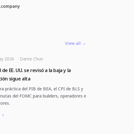
e.company
View all
→
ay 2026
·
Dante Chun
B de EE. UU. se revisó a la baja y la
ción sigue alta
ra práctica del PIB de BEA, el CPI de BLS y
inutas del FOMC para builders, operadores e
sores.