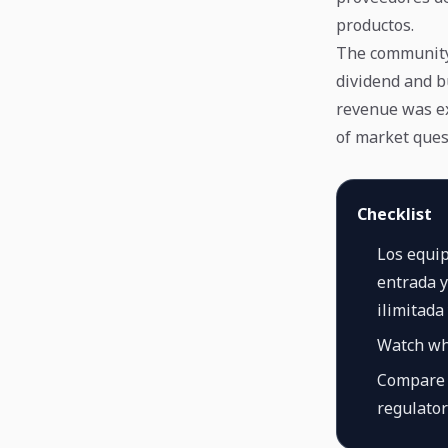
productos.
The community 
dividend and b
revenue was ex
of market ques
Checklist
Los equip
entrada y
ilimitada
Watch wh
Compare r
regulator