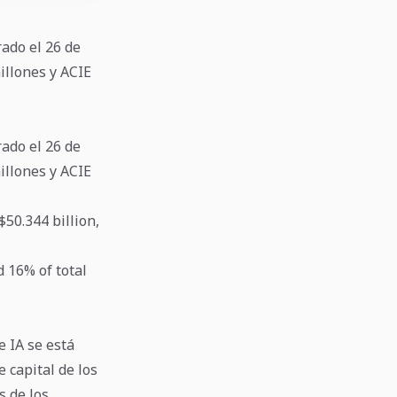
rado el 26 de
illones y ACIE
rado el 26 de
illones y ACIE
50.344 billion,
 16% of total
e IA se está
 capital de los
s de los