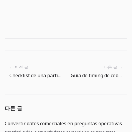
← 이전 글
다음 글 →
Checklist de una partida en The Big One: antes y despues de cada lance
Guía de timing de cebos especiales en The Big One
다른 글
Convertir datos comerciales en preguntas operativas