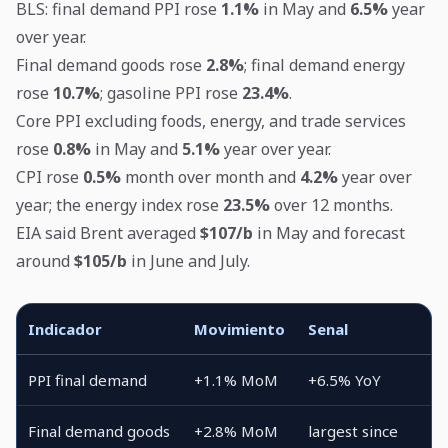
BLS: final demand PPI rose
1.1%
in May and
6.5%
year
over year.
Final demand goods rose
2.8%
; final demand energy
rose
10.7%
; gasoline PPI rose
23.4%
.
Core PPI excluding foods, energy, and trade services
rose
0.8%
in May and
5.1%
year over year.
CPI rose
0.5%
month over month and
4.2%
year over
year; the energy index rose
23.5%
over 12 months.
EIA said Brent averaged
$107/b
in May and forecast
around
$105/b
in June and July.
Indicador
Movimiento
Senal
PPI final demand
+1.1% MoM
+6.5% YoY
Final demand goods
+2.8% MoM
largest since