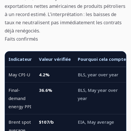
exportations nettes américaines de produits pétroliers
à un record estimé. L’interprétation : les baisses de
taux ne neutralisent pas immédiatement les contrats
déjà renégociés.
Faits confirmés
Indicateur
Valeur vérifiée
Pourquoi cela compte
May CPI-U
4.2%
BLS, year over year
Final-
36.6%
BLS, May year over
demand
year
energy PPI
Brent spot
$107/b
EIA, May average
average