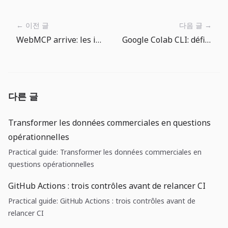
← 이전 글
다음 글 →
WebMCP arrive: les interfaces web doivent parler aux agents
Google Colab CLI: définir les règles avant de confier un GPU aux agents
다른 글
Transformer les données commerciales en questions
opérationnelles
Practical guide: Transformer les données commerciales en
questions opérationnelles
GitHub Actions : trois contrôles avant de relancer CI
Practical guide: GitHub Actions : trois contrôles avant de
relancer CI