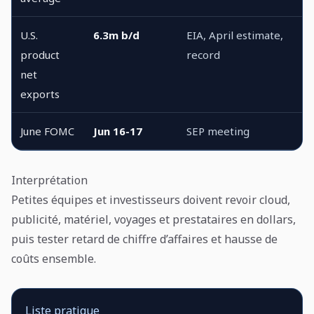
U.S.
6.3m b/d
EIA, April estimate,
product
record
net
exports
June FOMC
Jun 16-17
SEP meeting
Interprétation
Petites équipes et investisseurs doivent revoir cloud,
publicité, matériel, voyages et prestataires en dollars,
puis tester retard de chiffre d’affaires et hausse de
coûts ensemble.
Liste pratique