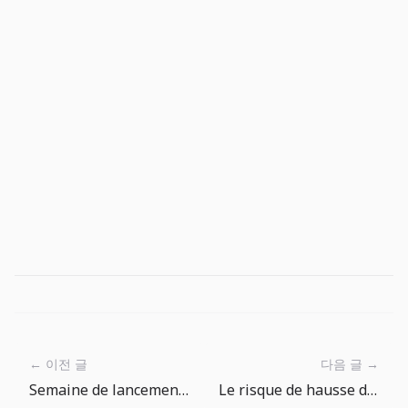
← 이전 글
다음 글 →
Semaine de lancement The Big One : rendre le prochain lancer évident
Le risque de hausse de la BCE montre que le plancher des taux tient