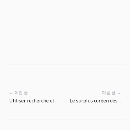
← 이전 글
다음 글 →
Utiliser recherche et filtres de l’Encyclopédie des Poissons pour choisir la prochaine prise
Le surplus coréen des semi-conducteurs ne suffit pas: ce que la pause de la BOK dit du risque FX et inflation