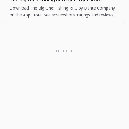
Download The Big One: Fishing RPG by Dante Company
on the App Store. See screenshots, ratings and reviews,
user tips, and more apps like The Big One: Fishing…
PUBLICITÉ