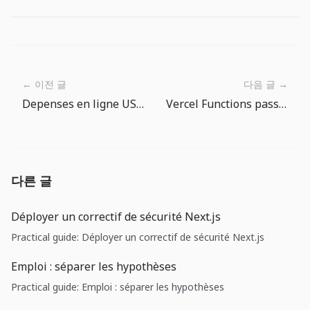
← 이전 글
다음 글 →
Depenses en ligne US a 16,9% : la croissance est reelle, mais il faut retirer l’illusion des prix
Vercel Functions passe à 30 minutes: les choix à faire avant les longs traitements IA
다른 글
Déployer un correctif de sécurité Next.js
Practical guide: Déployer un correctif de sécurité Next.js
Emploi : séparer les hypothèses
Practical guide: Emploi : séparer les hypothèses