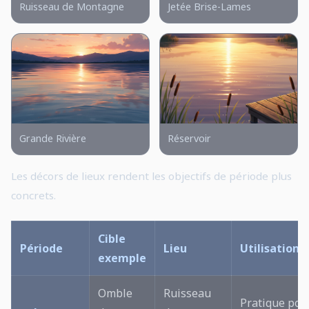
Ruisseau de Montagne
Jetée Brise-Lames
Grande Rivière
Réservoir
Les décors de lieux rendent les objectifs de période plus
concrets.
Cible
Période
Lieu
Utilisation
exemple
Omble
Ruisseau
Pratique pour