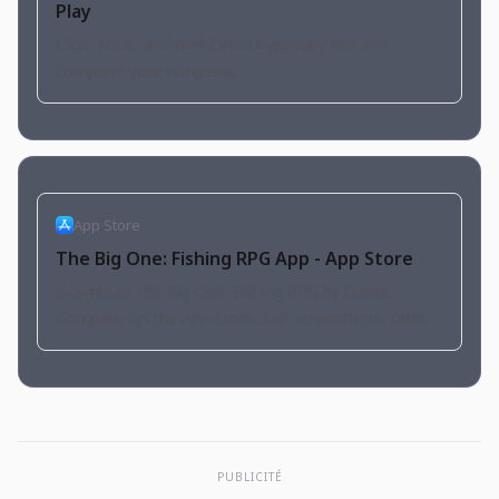
Play
Cast, hook, and reel! Catch legendary fish and
complete your Fishpedia.
App Store
The Big One: Fishing RPG App - App Store
Download The Big One: Fishing RPG by Dante
Company on the App Store. See screenshots, ratings
and reviews, user tips, and more apps like The Big
One: Fishing…
PUBLICITÉ