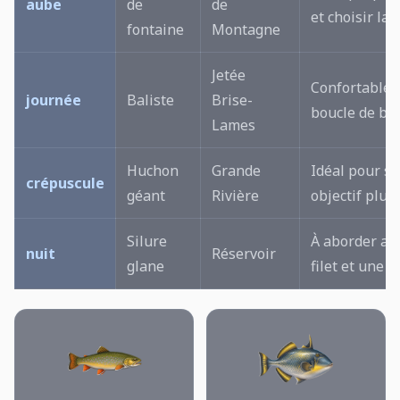
aube
de
de
et choisir la 
fontaine
Montagne
Jetée
Confortable p
journée
Baliste
Brise-
boucle de bas
Lames
Huchon
Grande
Idéal pour se
crépuscule
géant
Rivière
objectif plus
Silure
À aborder ave
nuit
Réservoir
glane
filet et une ci