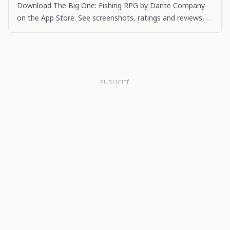
Download The Big One: Fishing RPG by Dante Company
on the App Store. See screenshots, ratings and reviews,
user tips, and more apps like The Big One: Fishing…
PUBLICITÉ