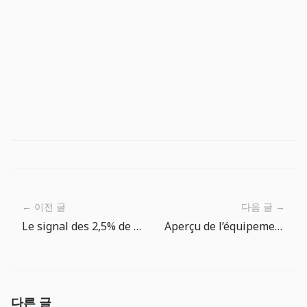
← 이전 글
다음 글 →
Le signal des 2,5% de croissance: protéger le cash-flow avant le scénario de ventes
Aperçu de l’équipement actuel dans The Big One : choisir la bonne zone
다른 글