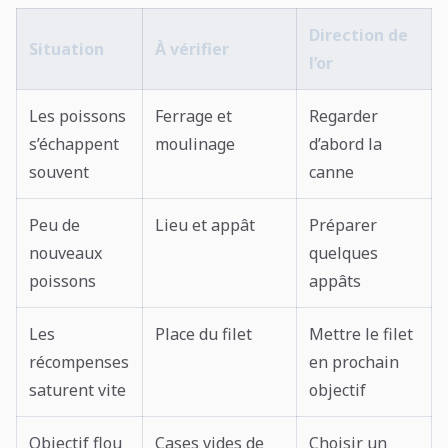
Direction de
Situation
À vérifier
l’or
Les poissons
Ferrage et
Regarder
s’échappent
moulinage
d’abord la
souvent
canne
Peu de
Lieu et appât
Préparer
nouveaux
quelques
poissons
appâts
Les
Place du filet
Mettre le filet
récompenses
en prochain
saturent vite
objectif
Objectif flou
Cases vides de
Choisir un