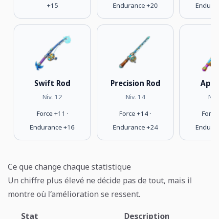
+15
Endurance +20
Endura
Swift Rod
Precision Rod
Apex
Niv. 12
Niv. 14
Niv
Force +11 ·
Force +14 ·
Force
Endurance +16
Endurance +24
Endura
Ce que change chaque statistique
Un chiffre plus élevé ne décide pas de tout, mais il
montre où l’amélioration se ressent.
Stat
Description