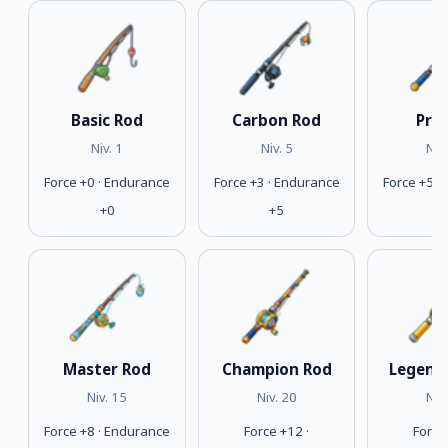
Basic Rod
Carbon Rod
Pro
Niv. 1
Niv. 5
Niv
Force +0 · Endurance
Force +3 · Endurance
Force +5 ·
+0
+5
+
Master Rod
Champion Rod
Legend
Niv. 15
Niv. 20
Niv
Force +8 · Endurance
Force +12 ·
Force