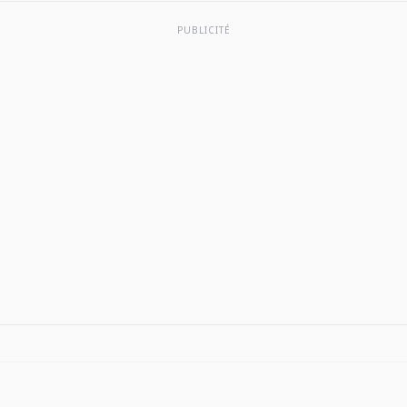
screenshots,
PUBLICITÉ
ratings and
reviews, user
tips, and more
apps like The
Big One:
Fishing…