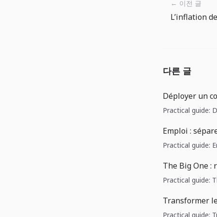
← 이전 글
다른 글
Déployer un cor
Practical guide: 
Emploi : sépar
Practical guide: 
The Big One : 
Practical guide: 
Transformer l
Practical guide: