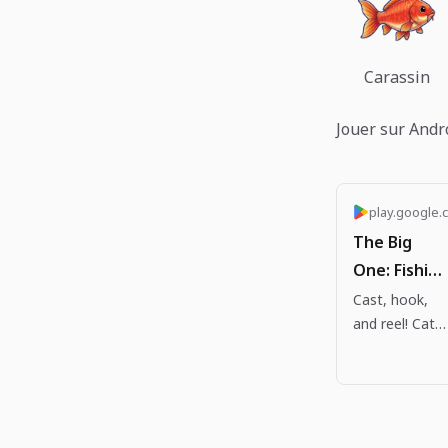
Carassin
Jouer sur Andr
play.google.
The Big
One: Fishing
RPG - Apps
Cast, hook,
and reel! Catc
on Google
legendary fish
Play
and complete
your Fishpedia