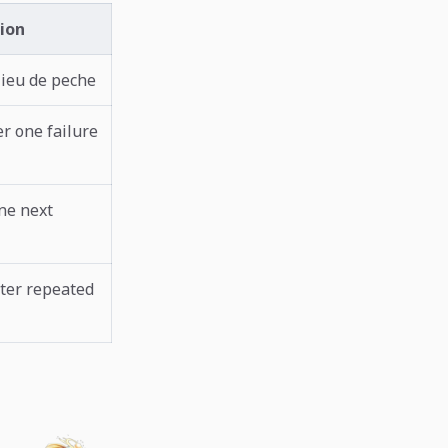
ion
lieu de peche
 one failure
ne next
ter repeated