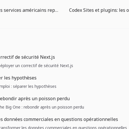
L’inflation des services américains repart: en juin, mieux vaut défendre les marges qu’attendre des baisses de taux
rectif de sécurité Next.js
Déployer un correctif de sécurité Next.js
er les hypothèses
Emploi : séparer les hypothèses
rebondir après un poisson perdu
The Big One : rebondir après un poisson perdu
es données commerciales en questions opérationnelles
 Transformer les données commerciales en questions opérationnelles