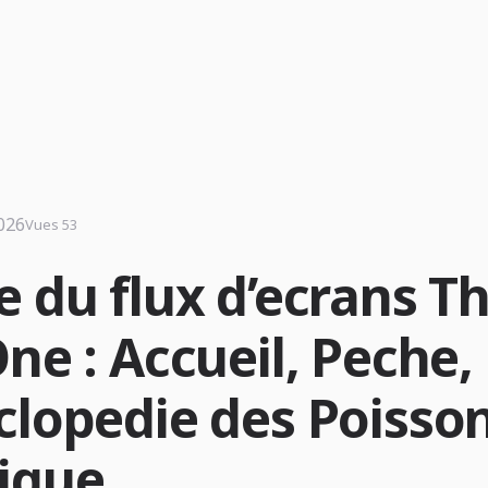
2026
Vues 53
e du flux d’ecrans T
ne : Accueil, Peche,
clopedie des Poisson
ique