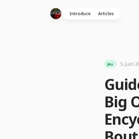
Introduce
Articles
5 juin 
Jeu
Guid
Big O
Ency
Bout