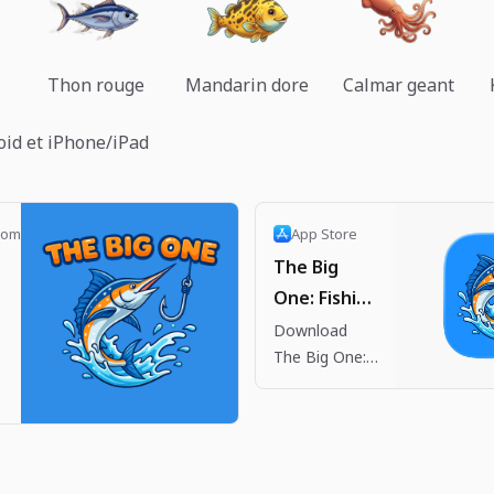
Thon rouge
Mandarin dore
Calmar geant
oid et iPhone/iPad
com
App Store
The Big
One: Fishing
RPG App -
Download
h
The Big One:
App Store
Fishing RPG
by Dante
.
Company on
the App Store.
See