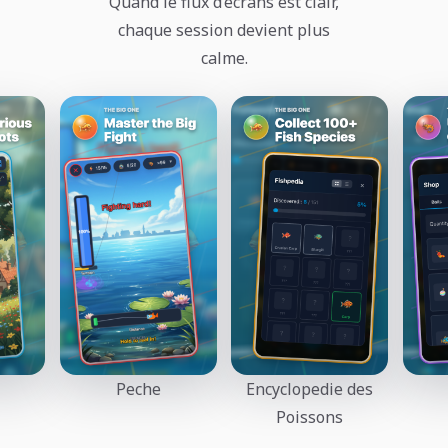
Quand le flux d’ecrans est clair,
chaque session devient plus
calme.
Peche
Encyclopedie des
Poissons