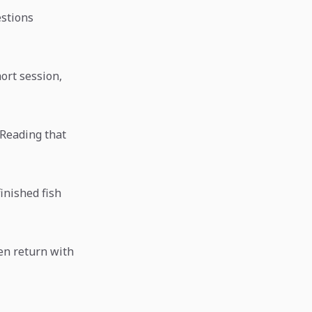
estions
hort session,
 Reading that
finished fish
en return with