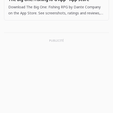
Download The Big One: Fishing RPG by Dante Company
on the App Store. See screenshots, ratings and reviews,
user tips, and more apps like The Big One: Fishing…
PUBLICITÉ