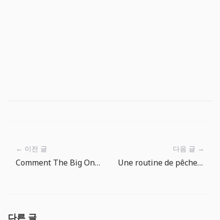
← 이전 글
다음 글 →
Comment The Big One rend plus de 150 poissons lisibles dans l’Encyclopédie des Poissons
Une routine de pêche quotidienne pour The Big One
다른 글