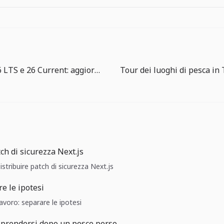
Node.js 24.16 LTS e 26 Current: aggiornare il runtime è lavoro da checklist
ch di sicurezza Next.js
istribuire patch di sicurezza Next.js
e le ipotesi
Lavoro: separare le ipotesi
iprendersi dopo un pesce perso