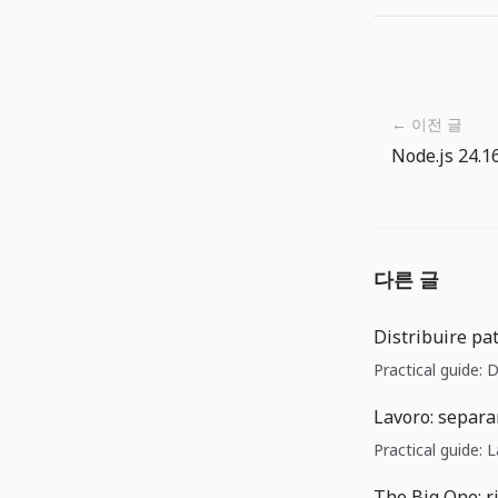
← 이전 글
다른 글
Distribuire pat
Practical guide: D
Lavoro: separar
Practical guide: 
The Big One: r