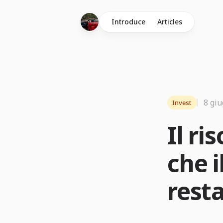
Introduce
Articles
8 gi
Invest
Il ri
che i
resta