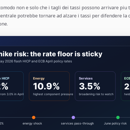
omodo non e solo che i tagli dei tassi possono arrivare piu 
ntrale potrebbe tornare ad alzare i tassi per difendere la c
one.