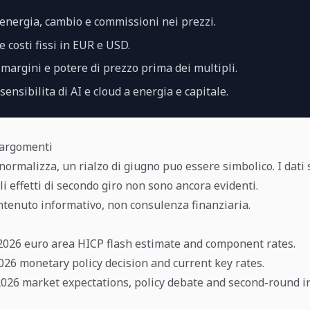
energia, cambio e commissioni nei prezzi.
e costi fissi in EUR e USD.
margini e potere di prezzo prima dei multipli.
ensibilita di AI e cloud a energia e capitale.
oargomenti
 normalizza, un rialzo di giugno puo essere simbolico. I dati
li effetti di secondo giro non sono ancora evidenti.
ntenuto informativo, non consulenza finanziaria.
2026 euro area HICP flash estimate and component rates.
2026 monetary policy decision and current key rates.
 2026 market expectations, policy debate and second-round in