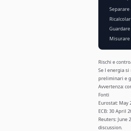
Separare 
Ricalcolar
Guardare 
Misurare s
Rischi e contr
Se l energia si
preliminari e g
Avvertenza: co
Fonti
Eurostat
: May 
ECB
: 30 April 
Reuters
: June
discussion.