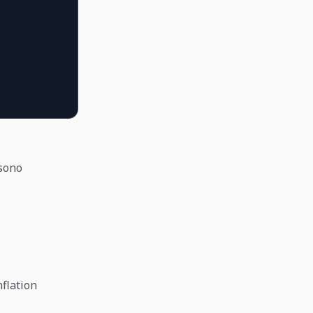
 sono
flation