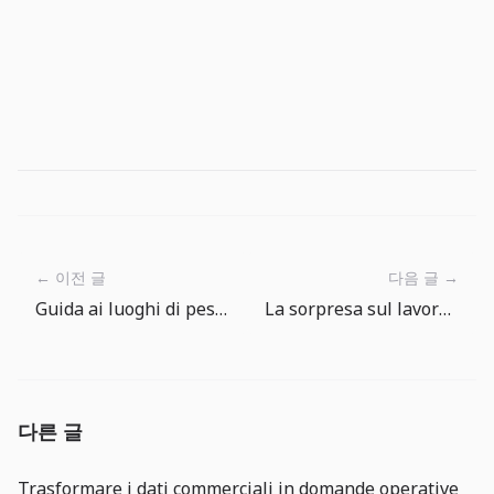
← 이전 글
다음 글 →
Guida ai luoghi di pesca di The Big One: dove lanciare dopo
La sorpresa sul lavoro USA: perché la tenuta dei costi conta più delle speranze sui tagli
다른 글
Trasformare i dati commerciali in domande operative