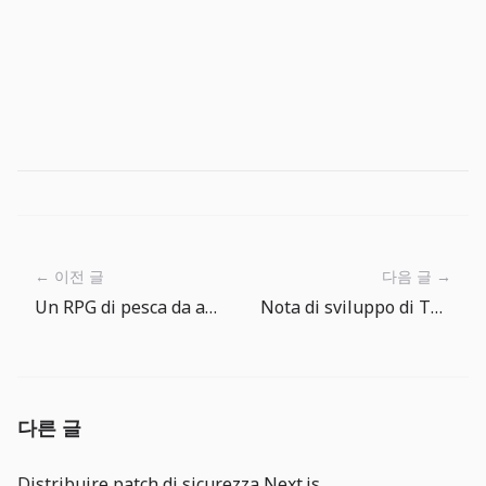
← 이전 글
다음 글 →
Un RPG di pesca da aprire quando ti annoi
Nota di sviluppo di The Big One: i luoghi di pesca creano prima l’atmosfera
다른 글
Distribuire patch di sicurezza Next.js