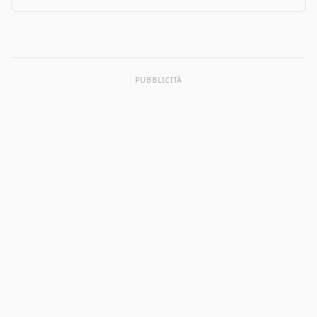
user tips, and more apps like The Big One: Fishing…
PUBBLICITÀ