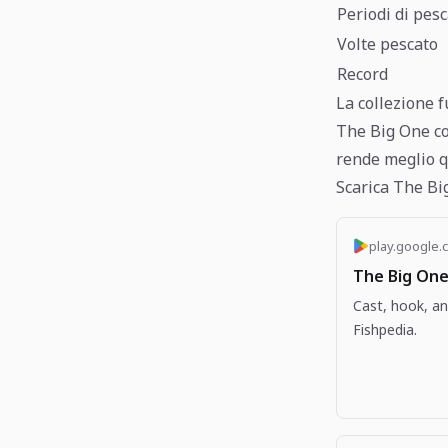
Periodi di pes
Volte pescato
Record
La collezione 
The Big One com
rende meglio q
Scarica The Bi
play.google.
The Big One
Cast, hook, an
Fishpedia.