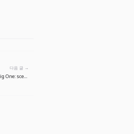
다음 글 →
Leggere il Negozio di The Big One: scegliere esche e gemme senza pressione