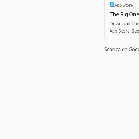
App Store
The Big One
Download The 
App Store. See
more apps like
Scarica da Goo