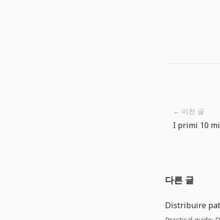
← 이전 글
다른 글
Distribuire pat
Practical guide: D