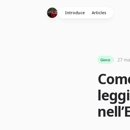
Introduce
Articles
27 ma
Gioco
Come
leggi
nell’