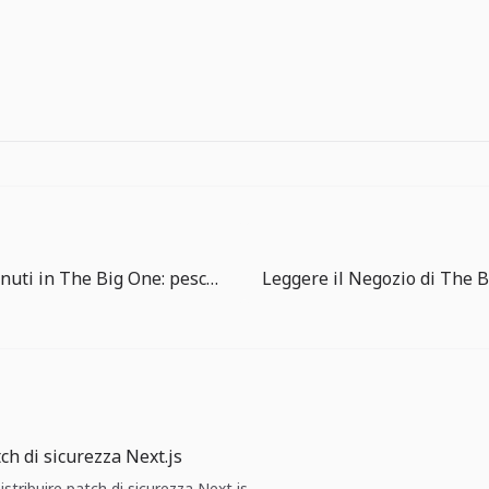
I primi 10 minuti in The Big One: pesca, controlla, lancia di nuovo
ch di sicurezza Next.js
istribuire patch di sicurezza Next.js