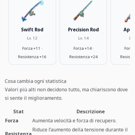
Swift Rod
Precision Rod
Apex
Lv. 12
Lv. 14
Lv.
Forza +11 ·
Forza +14 ·
Forza
Resistenza +16
Resistenza +24
Resiste
Cosa cambia ogni statistica
Valori più alti non decidono tutto, ma chiariscono dove
si sente il miglioramento.
Stat
Descrizione
Forza
Aumenta velocità e forza di recupero.
Riduce l’aumento della tensione durante il
Resistenza