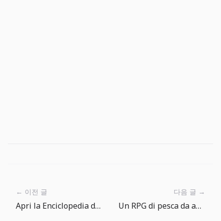
← 이전 글
다음 글 →
Apri la Enciclopedia dei Pesci per trovare la prossima cattura
Un RPG di pesca da aprire quando ti annoi