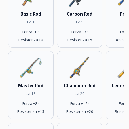
Basic Rod
Carbon Rod
Pro
Lv. 1
Lv. 5
Lv.
Forza +0 ·
Forza +3 ·
Forza
Resistenza +0
Resistenza +5
Resiste
Master Rod
Champion Rod
Legend
Lv. 15
Lv. 20
Lv.
Forza +8 ·
Forza +12 ·
Forza
Resistenza +15
Resistenza +20
Resiste