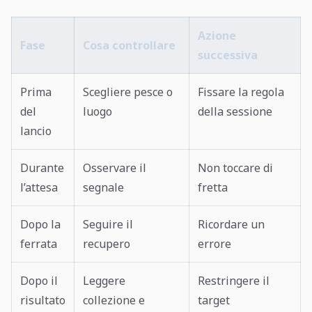
Azione
Fase
Cosa controllare
successiva
Prima
Scegliere pesce o
Fissare la regola
del
luogo
della sessione
lancio
Durante
Osservare il
Non toccare di
l’attesa
segnale
fretta
Dopo la
Seguire il
Ricordare un
ferrata
recupero
errore
Dopo il
Leggere
Restringere il
risultato
collezione e
target