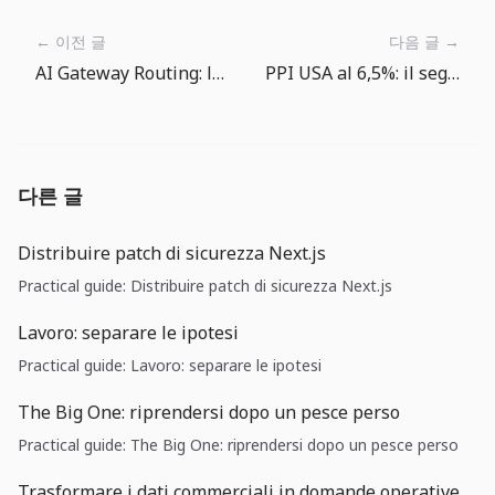
← 이전 글
다음 글 →
AI Gateway Routing: la scelta del LLM diventa una policy operativa
PPI USA al 6,5%: il segnale scomodo arriva dalle fatture dei fornitori
다른 글
Distribuire patch di sicurezza Next.js
Practical guide: Distribuire patch di sicurezza Next.js
Lavoro: separare le ipotesi
Practical guide: Lavoro: separare le ipotesi
The Big One: riprendersi dopo un pesce perso
Practical guide: The Big One: riprendersi dopo un pesce perso
Trasformare i dati commerciali in domande operative