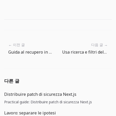
← 이전 글
다음 글 →
Guida al recupero in The Big One: leggi la tensione prima di forzare
Usa ricerca e filtri dell’Enciclopedia dei Pesci per scegliere la prossima cattura
다른 글
Distribuire patch di sicurezza Next.js
Practical guide: Distribuire patch di sicurezza Next.js
Lavoro: separare le ipotesi