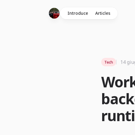
Introduce
Articles
14 giu
Tech
Work
back
runt