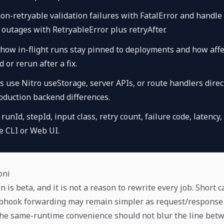
n-retryable validation failures with FatalError and handle 
 outages with RetryableError plus retryAfter.
ow in-flight runs stay pinned to deployments and how affe
 or rerun after a fix.
use Nitro useStorage, server APIs, or route handlers direct
roduction backend differences.
 runId, stepId, input class, retry count, failure code, latency,
he CLI or Web UI.
oni
n is beta, and it is not a reason to rewrite every job. Short 
bhook forwarding may remain simpler as request/response 
he same-runtime convenience should not blur the line bet