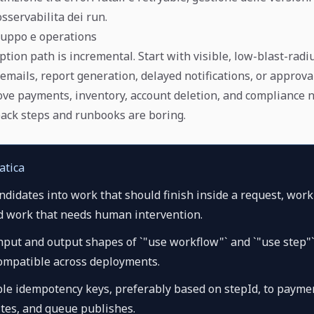
sservabilita dei run.
luppo e operations
tion path is incremental. Start with visible, low-blast-radi
emails, report generation, delayed notifications, or approva
ve payments, inventory, account deletion, and compliance n
lback steps and runbooks are boring.
atica
ndidates into work that should finish inside a request, wor
d work that needs human intervention.
put and output shapes of `"use workflow"` and `"use step"`
mpatible across deployments.
le idempotency keys, preferably based on stepId, to paymen
ites, and queue publishes.