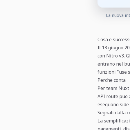
La nuova int
Cosa e success
Il 13 giugno 2
con Nitro v3. G
entrano nel bu
funzioni "use s
Perche conta
Per team Nuxt e
API route puo a
eseguono side e
Segnali dalla 
La semplificaz
pagamenti, dist