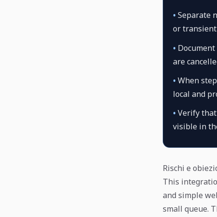
•
Separate no
or transient
•
Document h
are cancelled
•
When steps 
local and p
•
Verify that
visible in t
Rischi e obiezi
This integratio
and simple we
small queue. T