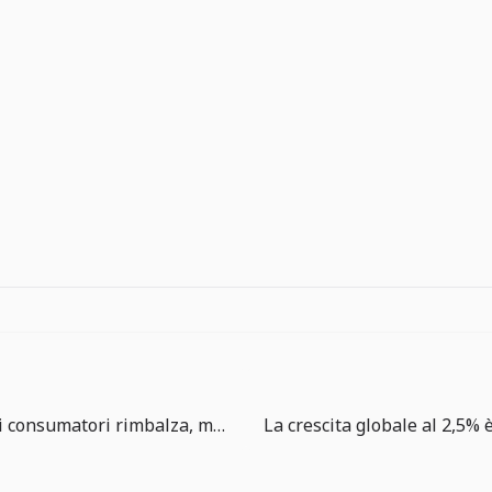
La fiducia dei consumatori rimbalza, ma le aspettative di inflazione restano il segnale decisivo