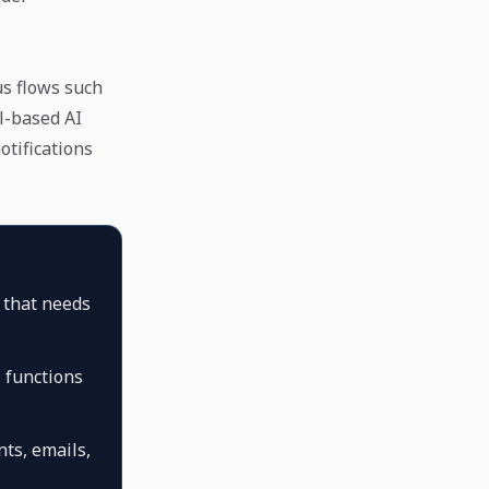
us flows such
l-based AI
otifications
k that needs
 functions
ts, emails,