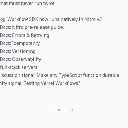
that must never run twice.
og: Workflow SDK now runs natively in Nitro v3
ocs: Nitro pre-release guide
ocs: Errors & Retrying
Docs: Idempotency
Docs: Versioning
ocs: Observability
 full-stack servers
scussion signal: Make any TypeScript function durable
ty signal: Testing Vercel Workflows?
PUBBLICITÀ