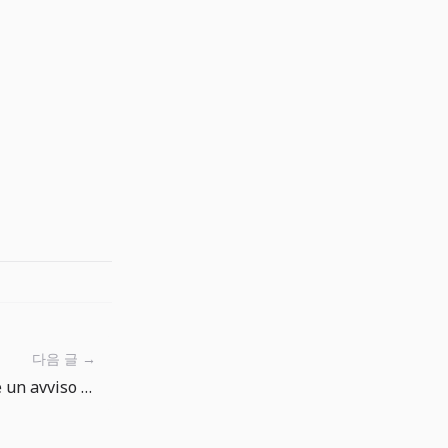
다음 글 →
La crescita globale al 2,5% è un avviso sul cash flow