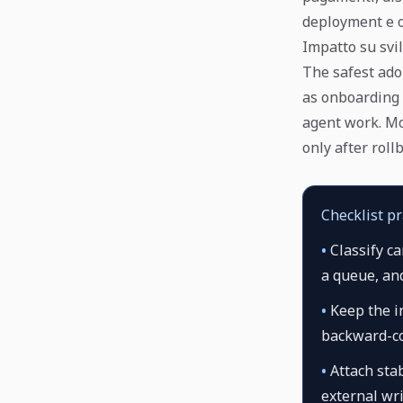
deployment e o
Impatto su svi
The safest adop
as onboarding 
agent work. Mo
only after rol
Checklist pr
•
Classify ca
a queue, an
•
Keep the in
backward-co
•
Attach stab
external wr