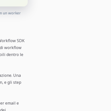
 in un worker
i Workflow SDK
 di workflow
ili dentro le
cazione. Una
, e gli step
er email e
 dei