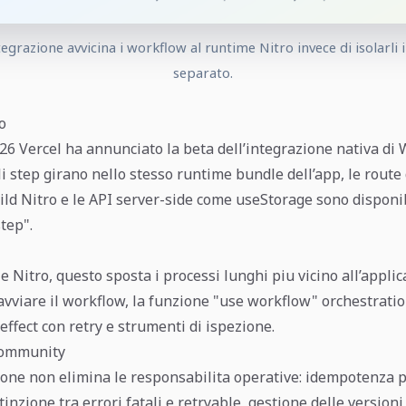
egrazione avvicina i workflow al runtime Nitro invece di isolarli
separato.
o
026 Vercel ha annunciato la beta dell’integrazione nativa d
li step girano nello stesso runtime bundle dell’app, le route
ild Nitro e le API server-side come useStorage sono disponib
tep".
 Nitro, questo sposta i processi lunghi piu vicino all’appli
vviare il workflow, la funzione "use workflow" orchestration
ffect con retry e strumenti di ispezione.
community
ione non elimina le responsabilita operative: idempotenza p
inzione tra errori fatali e retryable, gestione delle versioni