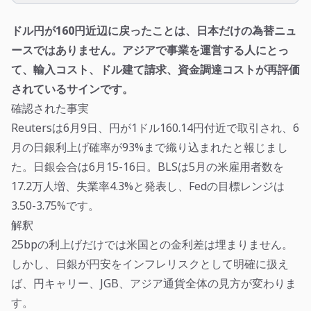
ドル円が160円近辺に戻ったことは、日本だけの為替ニュ
ースではありません。アジアで事業を運営する人にとっ
て、輸入コスト、ドル建て請求、資金調達コストが再評価
されているサインです。
確認された事実
Reutersは6月9日、円が1ドル160.14円付近で取引され、6
月の日銀利上げ確率が93%まで織り込まれたと報じまし
た。日銀会合は6月15-16日。BLSは5月の米雇用者数を
17.2万人増、失業率4.3%と発表し、Fedの目標レンジは
3.50-3.75%です。
解釈
25bpの利上げだけでは米国との金利差は埋まりません。
しかし、日銀が円安をインフレリスクとして明確に扱え
ば、円キャリー、JGB、アジア通貨全体の見方が変わりま
す。