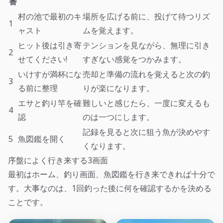
番
村の池で最初のキ
場所を広げる前に、投げて待つリズ
1
ャスト
ムを覚えます。
ヒット後は引き寄
テンションを見ながら、無理に引き
2
せてください!
すぎない感覚をつかみます。
いけすが満杯にな
売却と準備の流れを覚えると次の釣
3
る前に整理
りが楽になります。
エサと釣り竿を確
難しいと感じたら、一度に変えるも
4
認
のは一つにします。
記録を見ると次に狙う魚が決めやす
5
魚図鑑を開く
くなります。
序盤によく行き来する3画面
最初はホーム、釣り画面、魚図鑑を行き来できれば十分で
す。大事なのは、1回釣った後に何を確認するかを決める
ことです。