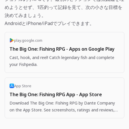
めようとせず、1匹釣って記録を見て、次の小さな目標を
決めてみましょう。
AndroidとiPhone/iPadでプレイできます。
play.google.com
The Big One: Fishing RPG - Apps on Google Play
Cast, hook, and reel! Catch legendary fish and complete
your Fishpedia.
App Store
The Big One: Fishing RPG App - App Store
Download The Big One: Fishing RPG by Dante Company
on the App Store. See screenshots, ratings and reviews,
user tips, and more apps like The Big One: Fishing…