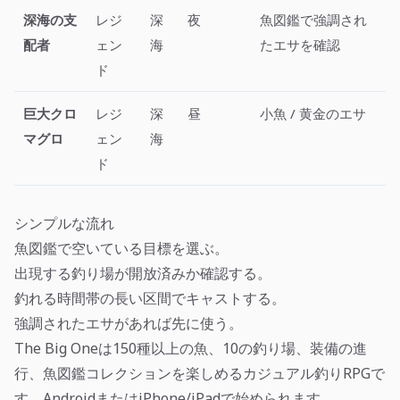
深海の支
レジ
深
夜
魚図鑑で強調され
配者
ェン
海
たエサを確認
ド
巨大クロ
レジ
深
昼
小魚 / 黄金のエサ
マグロ
ェン
海
ド
シンプルな流れ
魚図鑑で空いている目標を選ぶ。
出現する釣り場が開放済みか確認する。
釣れる時間帯の長い区間でキャストする。
強調されたエサがあれば先に使う。
The Big Oneは150種以上の魚、10の釣り場、装備の進
行、魚図鑑コレクションを楽しめるカジュアル釣りRPGで
す。AndroidまたはiPhone/iPadで始められます。