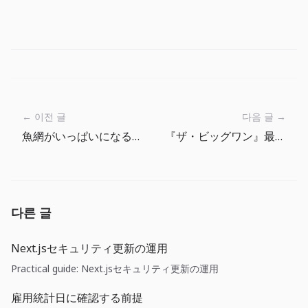
← 이전 글
다음 글 →
魚網がいっぱいになる前に、釣りの流れを整える
『ザ・ビッグワン』最初の10分：釣って、確認して、もう一度投げる
다른 글
Next.jsセキュリティ更新の運用
Practical guide: Next.jsセキュリティ更新の運用
雇用統計日に確認する前提