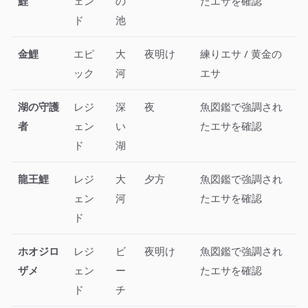
鯉
ェン
の
たエサを確認
ド
池
金鯉
エピ
大
夜明け
練りエサ / 黄金の
ック
河
エサ
湖の守護
レジ
深
夜
魚図鑑で強調され
者
ェン
い
たエサを確認
ド
湖
龍王鯉
レジ
大
夕方
魚図鑑で強調され
ェン
河
たエサを確認
ド
ホオジロ
レジ
ビ
夜明け
魚図鑑で強調され
ザメ
ェン
ー
たエサを確認
ド
チ