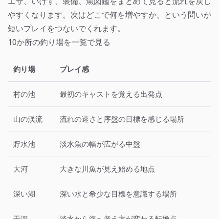
エサ、いけす、装備、魚図鑑をまとめて見ると流れを戻し
やすくなります。次はどこで何を増やすか、という問いが
短いプレイをつないでくれます。
10か所の釣り場を一覧で見る
釣り場
プレイ感
村の池
最初のキャストを覚える出発点
山の渓流
流れの速さと序盤の目標を感じる場所
貯水池
淡水魚の幅が広がる中盤
大河
大きな川魚が見え始める地点
深い湖
深い水と希少な目標を意識する場所
干潟
淡水から海へ考え方が変わる転換点