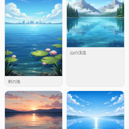
山の渓流
村の池