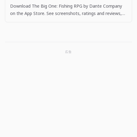
Download The Big One: Fishing RPG by Dante Company
on the App Store. See screenshots, ratings and reviews,
user tips, and more apps like The Big One: Fishing…
広告