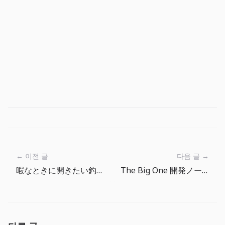
← 이전 글
다음 글 →
暇なときに開きたい釣りRPG
The Big One 開発ノート：釣り場が先に空気をつくる