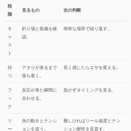
段
見るもの
次の判断
階
キ
釣り場と装備を確
簡単な場所で繰り返す。
ャ
認。
ス
ト
待
アタリが来るまで
長く感じたらエサを変える。
つ
落ち着く。
フ
反応が来た瞬間に
急がずタイミングを見る。
ッ
合わせる。
ク
リ
魚の動きとテンシ
難しければリール速度とテン
ー
ョンを追う。
ション耐性を見直す。