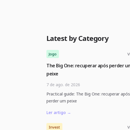
Latest by Category
Jogo
V
The Big One: recuperar após perder u
peixe
7 de ago. de 2026
Practical guide: The Big One: recuperar após
perder um peixe
Ler artigo
→
Invest
V