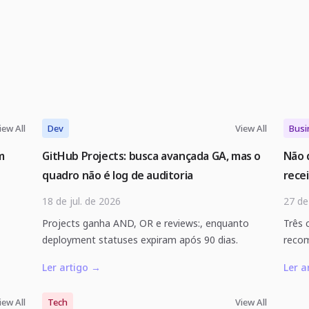
iew All
Dev
View All
Busi
m
GitHub Projects: busca avançada GA, mas o
Não 
quadro não é log de auditoria
rece
18 de jul. de 2026
27 de
Projects ganha AND, OR e reviews:, enquanto
Três 
deployment statuses expiram após 90 dias.
recom
Ler artigo
→
Ler a
iew All
Tech
View All