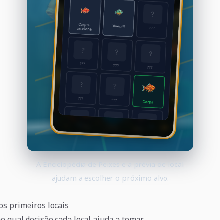
A Enciclopédia de Peixes e a prévia do local
ajudam a escolher o próximo alvo.
os primeiros locais
e qual decisão cada local ajuda a tomar.