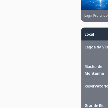
Lago Profundo
Local
Lagoa da Vil
Riacho de
Montanha
Reservatóri
Grande Rio