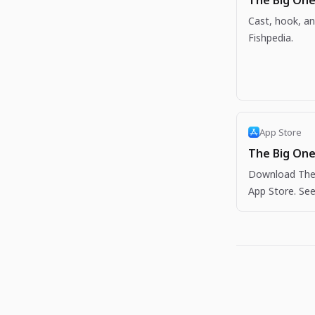
The Big One
Cast, hook, an
Fishpedia.
App Store
The Big One
Download The 
App Store. See
more apps like