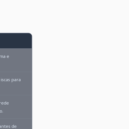
ma e
iscas para
rede
o.
antes de