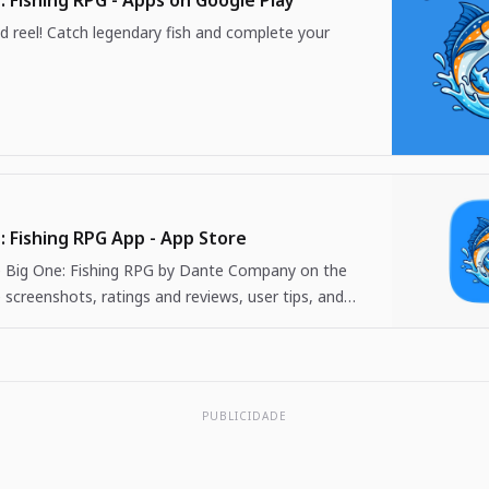
: Fishing RPG - Apps on Google Play
d reel! Catch legendary fish and complete your
: Fishing RPG App - App Store
Big One: Fishing RPG by Dante Company on the
 screenshots, ratings and reviews, user tips, and
 The Big One: Fishing…
PUBLICIDADE