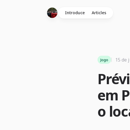
Introduce
Articles
15 de 
Jogo
Prév
em P
o loc