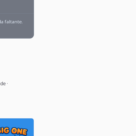
a faltante.
de ·