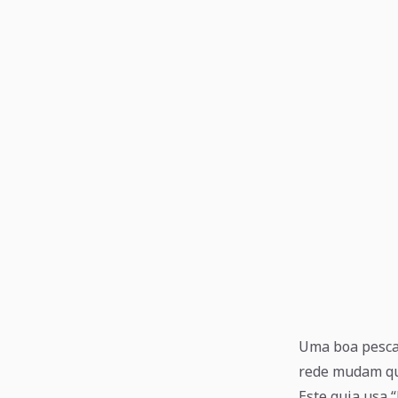
Uma boa pescar
rede mudam qua
Este guia usa 