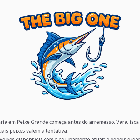
ia em Peixe Grande começa antes do arremesso. Vara, isca
is peixes valem a tentativa.
“Peixes disponíveis com o equipamento atual” e depois orga