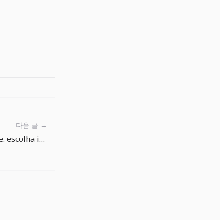
다음 글 →
Lendo a Loja de The Big One: escolha iscas e gemas sem pressão