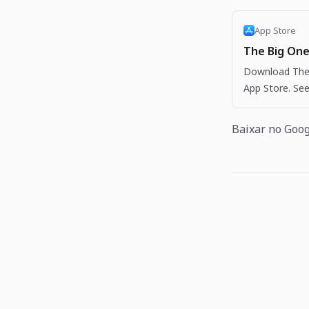
App Store
The Big One
Download The 
App Store. See
more apps like
Baixar no Goog