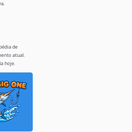
a.
pédia de
ento atual.
a hoje.