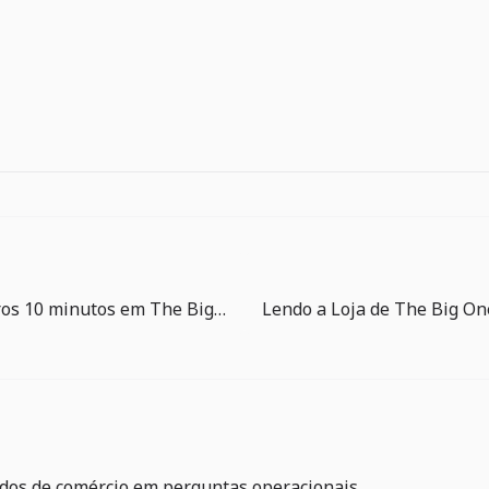
Seus primeiros 10 minutos em The Big One: pesque, confira e lance de novo
dos de comércio em perguntas operacionais