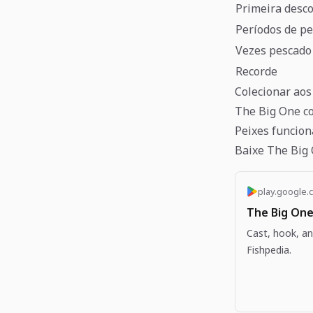
Primeira desc
Períodos de p
Vezes pescado
Recorde
Colecionar ao
The Big One co
Peixes funcio
Baixe The Big 
play.google.
The Big One
Cast, hook, an
Fishpedia.