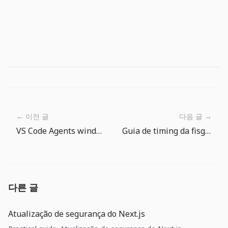
← 이전 글
다음 글 →
VS Code Agents window e BYOK: equipes precisam de um modelo operacional para agentes
Guia de timing da fisgada em The Big One: esperar tambem e habilidade
다른 글
Atualização de segurança do Next.js