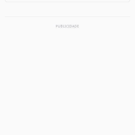
user tips, and more apps like The Big One: Fishing…
PUBLICIDADE