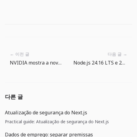
← 이전 글
다음 글 →
NVIDIA mostra a nova economia da infraestrutura de IA
Node.js 24.16 LTS e 26 Current: upgrade de runtime agora pede checklist
다른 글
Atualização de segurança do Next.js
Practical guide: Atualização de segurança do Next.js
Dados de emprego: separar premissas