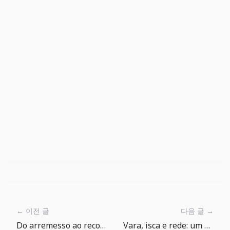
← 이전 글
다음 글 →
Do arremesso ao recolhimento: lendo uma pescaria
Vara, isca e rede: um guia simples de equipamento para The Big One