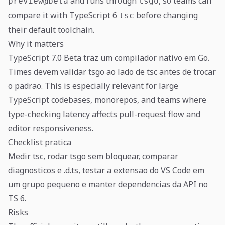
and runs through
, so teams can
preview@beta
tsgo
compare it with TypeScript 6
before changing
tsc
their default toolchain.
Why it matters
TypeScript 7.0 Beta traz um compilador nativo em Go.
Times devem validar tsgo ao lado de tsc antes de trocar
o padrao. This is especially relevant for large
TypeScript codebases, monorepos, and teams where
type-checking latency affects pull-request flow and
editor responsiveness.
Checklist pratica
Medir tsc, rodar tsgo sem bloquear, comparar
diagnosticos e .d.ts, testar a extensao do VS Code em
um grupo pequeno e manter dependencias da API no
TS 6.
Risks