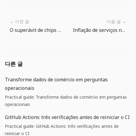
← 이전 글
다음 글 →
O superávit de chips da Coreia não basta: o que a pausa do BOK diz sobre câmbio e inflação
Inflação de serviços nos EUA esquenta de novo: em junho, defender custos importa mais que esperar corte de juros
다른 글
Transforme dados de comércio em perguntas
operacionais
Practical guide: Transforme dados de comércio em perguntas
operacionais
GitHub Actions: três verificações antes de reiniciar o CI
Practical guide: GitHub Actions: três verificações antes de
reiniciar o CI