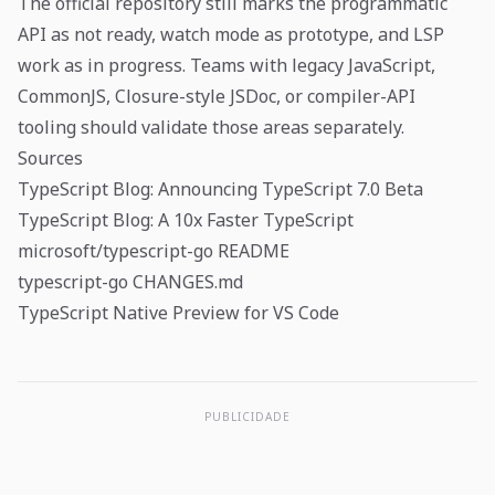
The official repository still marks the programmatic
API as not ready, watch mode as prototype, and LSP
work as in progress. Teams with legacy JavaScript,
CommonJS, Closure-style JSDoc, or compiler-API
tooling should validate those areas separately.
Sources
TypeScript Blog: Announcing TypeScript 7.0 Beta
TypeScript Blog: A 10x Faster TypeScript
microsoft/typescript-go README
typescript-go CHANGES.md
TypeScript Native Preview for VS Code
PUBLICIDADE